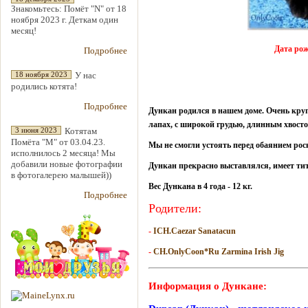
Знакомьтесь: Помёт "N" от 18
ноября 2023 г. Деткам один
месяц!
Дата рож
Подробнее
У нас
18 ноября 2023
родились котята!
Подробнее
Дункан родился в нашем доме. Очень кр
лапах, с широкой грудью, длинным хвос
Котятам
3 июня 2023
Помёта "М" от 03.04.23.
Мы не смогли устоять перед обаянием рос
исполнилось 2 месяца! Мы
добавили новые фотографии
Дункан прекрасно выставлялся, имеет ти
в фотогалерею малышей))
Вес Дункана в 4 года - 12 кг.
Подробнее
Родители:
-
ICH.Caezar Sanatacun
-
CH.OnlyCoon*Ru Zarmina Irish Jig
Информация о Дункане: