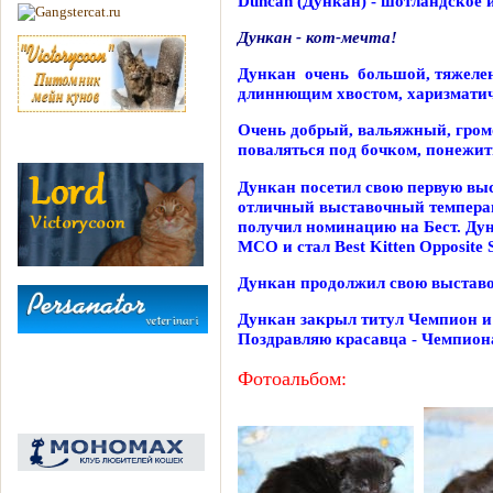
Duncan (Дункан) - шотландское и
Дункан - кот-мечта!
Дункан очень большой, тяжеле
длиннющим хвостом, харизматич
Очень добрый, вальяжный, гро
поваляться под бочком, понежит
Дункан посетил свою первую выс
отличный выставочный темпераме
получил номинацию на Бест. Ду
МСО и стал Best Kitten Opposite 
Дункан продолжил свою выставо
Дункан закрыл титул Чемпион 
Поздравляю красавца - Чемпион
Фотоальбом: