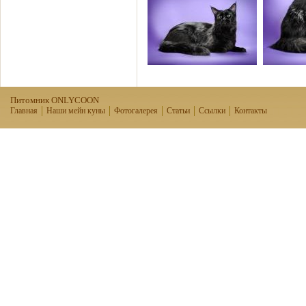
Питомник ONLYCOON
Главная
Наши мейн куны
Фотогалерея
Статьи
Ссылки
Контакты