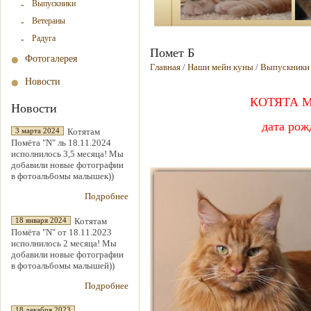
Выпускники
Ветераны
Радуга
Помет Б
Фотогалерея
Главная
/
Наши мейн куны
/
Выпускники
Новости
КОТЯТА М
Новости
дата рож
Котятам
3 марта 2024
Помёта "N" ль 18.11.2024
исполнилось 3,5 месяца! Мы
добавили новые фотографии
в фотоальбомы малышек))
Подробнее
Котятам
18 января 2024
Помёта "N" от 18.11.2023
исполнилось 2 месяца! Мы
добавили новые фотографии
в фотоальбомы малышей))
Подробнее
18 декабря 2023