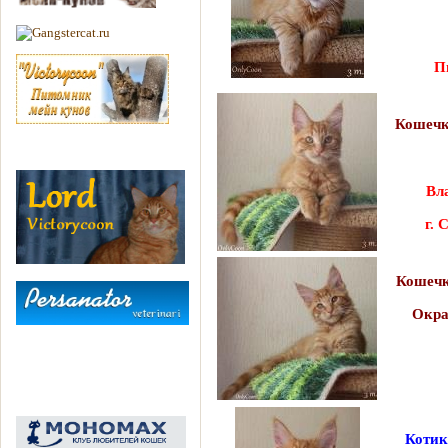
П
Кошечк
Вл
г. 
Кошечк
Окра
г. Я
Котик