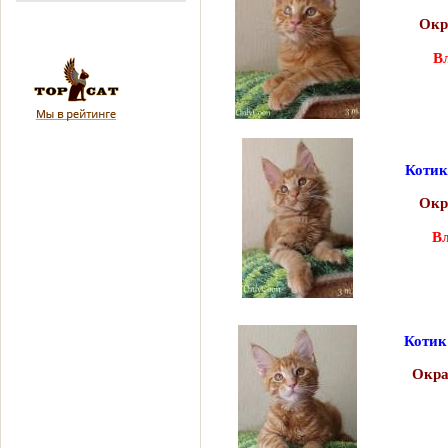
Окр
В
Котик
Окр
В
г. 
Котик
Окра