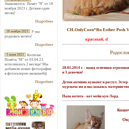
Знакомьтесь: Помёт "N" от 18
ноября 2023 г. Деткам один
месяц!
Подробнее
CH.OnlyCoon*Ru Esther Posh V
У нас
18 ноября 2023
родились котята!
красный, d
Подробнее
Родосло
Котятам
3 июня 2023
Помёта "М" от 03.04.23.
исполнилось 2 месяца! Мы
28.01.2014 г. - наша огненная огромна
добавили новые фотографии
и 3 девочки!
в фотогалерею малышей))
Подробнее
Детки активно кушают и растут. Эстер
мурлыча им и наслажаясь материнств
Папа котята - кот мейн кун Лорд.
Кошеч
Ок