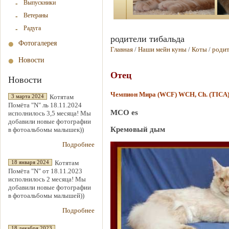
Выпускники
Ветераны
Радуга
родители тибальда
Фотогалерея
Главная
/
Наши мейн куны
/
Коты
/
родит
Новости
Отец
Новости
Чемпион Мира (WCF) WCH, Сh. (TICA
Котятам
3 марта 2024
Помёта "N" ль 18.11.2024
MCO es
исполнилось 3,5 месяца! Мы
добавили новые фотографии
Кремовый дым
в фотоальбомы малышек))
Подробнее
Котятам
18 января 2024
Помёта "N" от 18.11.2023
исполнилось 2 месяца! Мы
добавили новые фотографии
в фотоальбомы малышей))
Подробнее
18 декабря 2023