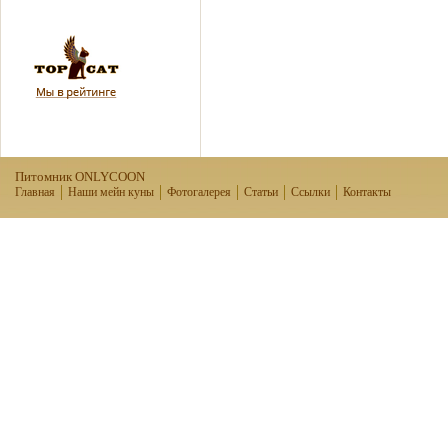
Питомник ONLYCOON
Главная
Наши мейн куны
Фотогалерея
Статьи
Ссылки
Контакты